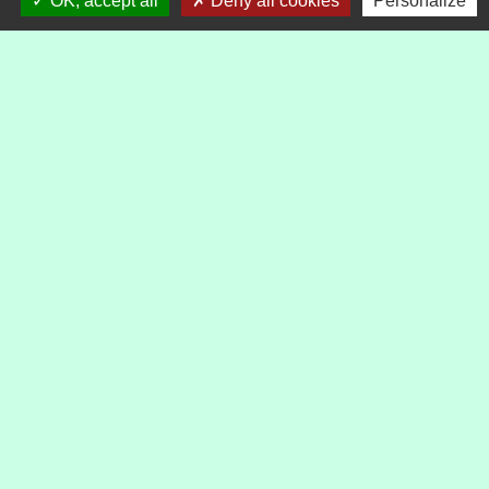
OK, accept all
Deny all cookies
Personalize
Liens
C.C.S.M.S
Commune de Moussey
Commune d'Avricourt
Trott' Balade
Pôle déchets
Mentions légales
-
Politique de confidentialité
-