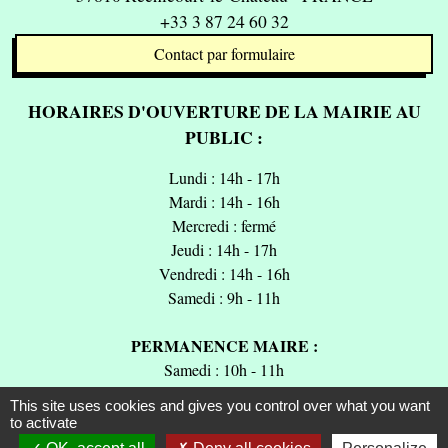
+33 3 87 24 60 32
Contact par formulaire
HORAIRES D'OUVERTURE DE LA MAIRIE AU
PUBLIC :
Lundi : 14h - 17h
Mardi : 14h - 16h
Mercredi : fermé
Jeudi : 14h - 17h
Vendredi : 14h - 16h
Samedi : 9h - 11h
PERMANENCE MAIRE :
Samedi : 10h - 11h
En semaine sur rendez-vous.
This site uses cookies and gives you control over what you want
to activate
Page Facebook de la commune