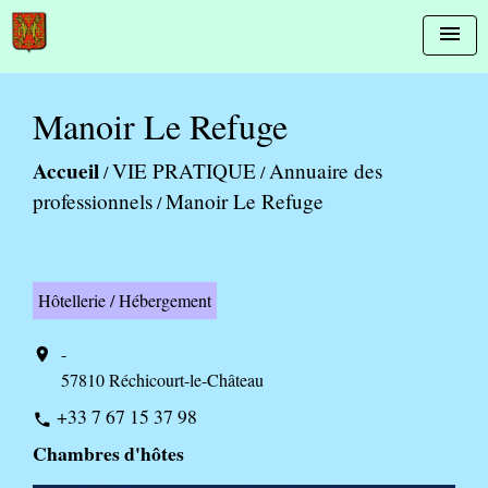
menu
Manoir Le Refuge
Accueil
VIE PRATIQUE
Annuaire des
/
/
professionnels
Manoir Le Refuge
/
Hôtellerie / Hébergement
-
location_on
57810 Réchicourt-le-Château
+33 7 67 15 37 98
phone
Chambres d'hôtes