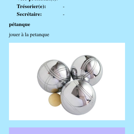
Trésorier(e):
-
Secrétaire:
-
pétanque
jouer à la petanque