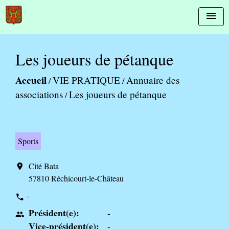
menu
Les joueurs de pétanque
Accueil
VIE PRATIQUE
Annuaire des
/
/
associations
Les joueurs de pétanque
/
Sports
Cité Bata
location_on
57810 Réchicourt-le-Château
-
phone
Président(e):
-
people
Vice-président(e):
-